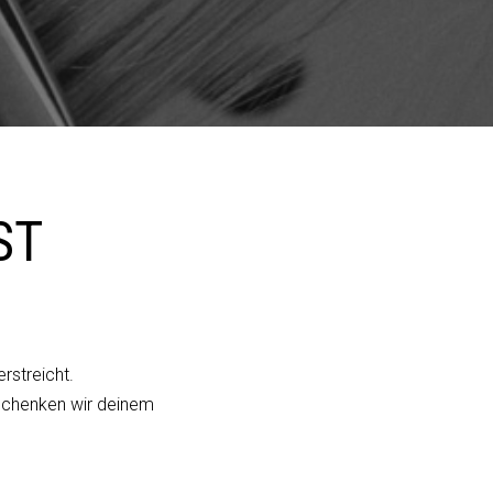
ST
rstreicht.
 schenken wir deinem