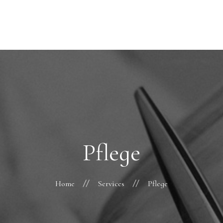
Home
Über Uns
Story
Services
Salon
Karriere
FAQ
Kontakt
Pflege
Home
Services
Pflege